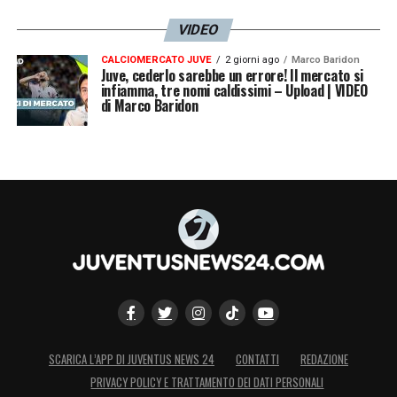
VIDEO
CALCIOMERCATO JUVE
2 giorni ago
Marco Baridon
Juve, cederlo sarebbe un errore! Il mercato si
infiamma, tre nomi caldissimi – Upload | VIDEO
di Marco Baridon
SCARICA L’APP DI JUVENTUS NEWS 24
CONTATTI
REDAZIONE
PRIVACY POLICY E TRATTAMENTO DEI DATI PERSONALI