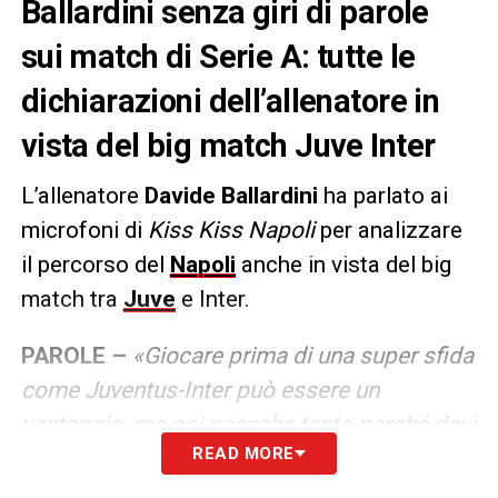
Ballardini senza giri di parole
sui match di Serie A: tutte le
dichiarazioni dell’allenatore in
vista del big match Juve Inter
L’allenatore
Davide Ballardini
ha parlato ai
microfoni di
Kiss Kiss Napoli
per analizzare
il percorso del
Napoli
anche in vista del big
match tra
Juve
e Inter.
PAROLE –
«Giocare prima di una super sfida
come Juventus-Inter può essere un
vantaggio, ma poi neanche tanto perché devi
READ MORE
pensare alla tua di gara. Poi dipende anche
dai risultati, ma in linea di massima giocare