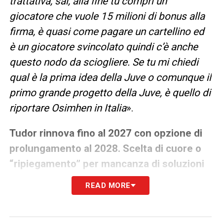
trattativa, sai, alla fine tu compri un
giocatore che vuole 15 milioni di bonus alla
firma, è quasi come pagare un cartellino ed
è un giocatore svincolato quindi c’è anche
questo nodo da sciogliere. Se tu mi chiedi
qual è la prima idea della Juve o comunque il
primo grande progetto della Juve, è quello di
riportare Osimhen in Italia
».
Tudor rinnova fino al 2027 con opzione di
prolungamento al 2028. Scelta di cuore o
“ripiegamento” per mancanza di soluzioni
valide al croato?
READ MORE
«
Sai allora Elkann voleva Conte, di fronte a
Conte dici va bene metto da parte un po’