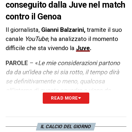
conseguito dalla Juve nel match
contro il Genoa
Il giornalista,
Gianni Balzarini,
tramite il suo
canale
YouTube
, ha analizzato il momento
difficile che sta vivendo la
Juve
.
PAROLE
– «
Le mie considerazioni partono
da da un’idea che si sia rotto, il tempo dirà
se definitivamente o meno, qualcosa
all’interno di questa squadra e viene da
READ MORE
pensare tra la squadra e il il suo allenatore
nonostante questo tentativo di conciliazione
o comunque di fare gruppo. Allegri non è più
in grado di trasmettere qualcosa ai giocatori
IL CALCIO DEL GIORNO