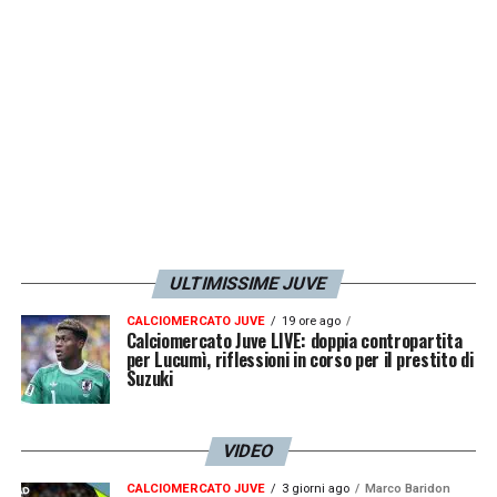
i giocatori o non lo vogliono recepire o non
sono più in grado di recepire
».
LA PLAYLIST DELLE NOSTRE TOP NEWS
ULTIMISSIME JUVE
CALCIOMERCATO JUVE
19 ore ago
Calciomercato Juve LIVE: doppia contropartita
per Lucumì, riflessioni in corso per il prestito di
Suzuki
VIDEO
CALCIOMERCATO JUVE
3 giorni ago
Marco Baridon