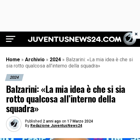
×
Juventus News 24
Home
»
Archivio
»
2024
»
Balzarini: «La mia idea è che si
sia rotto qualcosa all’interno della squadra»
2024
Balzarini: «La mia idea è che si sia
rotto qualcosa all’interno della
squadra»
Published
2 anni ago
on
17 Marzo 2024
By
Redazione JuventusNews24