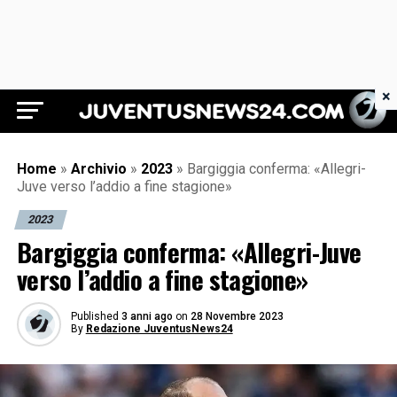
×
Juventus News 24
Home
»
Archivio
»
2023
»
Bargiggia conferma: «Allegri-
Juve verso l’addio a fine stagione»
2023
Bargiggia conferma: «Allegri-Juve
verso l’addio a fine stagione»
Published
3 anni ago
on
28 Novembre 2023
By
Redazione JuventusNews24