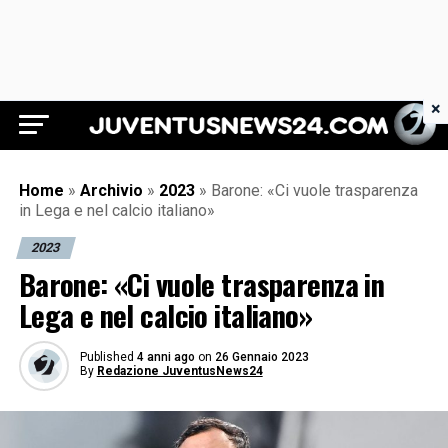
×
Juventus News 24
Home
»
Archivio
»
2023
»
Barone: «Ci vuole trasparenza
in Lega e nel calcio italiano»
2023
Barone: «Ci vuole trasparenza in
Lega e nel calcio italiano»
Published
4 anni ago
on
26 Gennaio 2023
By
Redazione JuventusNews24