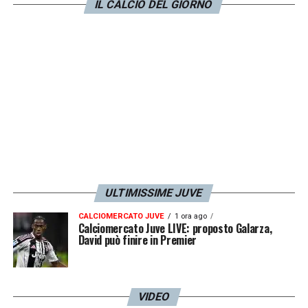
IL CALCIO DEL GIORNO
LA PLAYLIST DELLE NOSTRE TOP NEWS
ULTIMISSIME JUVE
CALCIOMERCATO JUVE
1 ora ago
Calciomercato Juve LIVE: proposto Galarza,
David può finire in Premier
VIDEO