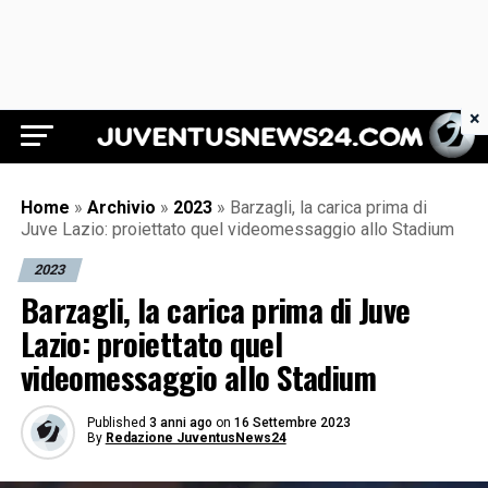
×
Juventus News 24
Home
»
Archivio
»
2023
»
Barzagli, la carica prima di
Juve Lazio: proiettato quel videomessaggio allo Stadium
2023
Barzagli, la carica prima di Juve
Lazio: proiettato quel
videomessaggio allo Stadium
Published
3 anni ago
on
16 Settembre 2023
By
Redazione JuventusNews24