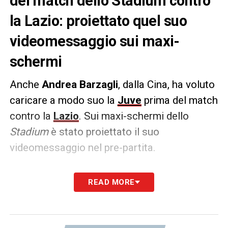
del match dello Stadium contro
la Lazio: proiettato quel suo
videomessaggio sui maxi-
schermi
Anche
Andrea Barzagli
, dalla Cina, ha voluto
caricare a modo suo la
Juve
prima del match
contro la
Lazio
. Sui maxi-schermi dello
Stadium
è stato proiettato il suo
videomessaggio nel pre-partita.
IL MESSAGGIO –
«Siamo pronti a vedere la
READ MORE
partita, in bocca al lupo per stasera e fino
alla fine forza Juve».