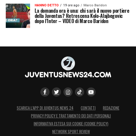
HANNO DETTO
19 ore ago
Marco Baridon
La domanda ora è una: chi sarà il nuovo portiere
della Juventus? Retroscena Kolo-Alajbegovic
dopo l’Inter – VIDEO di Marco Baridon
SCARICA L’APP DI JUVENTUS NEWS 24
CONTATTI
REDAZIONE
PRIVACY POLICY E TRATTAMENTO DEI DATI PERSONALI
INFORMATIVA ESTESA SUI COOKIE (COOKIE POLICY)
NETWORK SPORT REVIEW