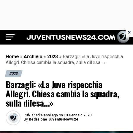
×
Juventus News 24
Home
»
Archivio
»
2023
»
Barzagli: «La Juve rispecchia
Allegri. Chiesa cambia la squadra, sulla difesa…»
2023
Barzagli: «La Juve rispecchia
Allegri. Chiesa cambia la squadra,
sulla difesa…»
Published
4 anni ago
on
13 Gennaio 2023
By
Redazione JuventusNews24