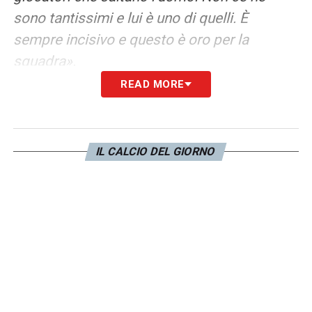
sono tantissimi e lui è uno di quelli. È
sempre incisivo e questo è oro per la
squadra».
READ MORE
NAPOLI JUVE –
«È uno scontro diretto
quindi è importantissimo fare risultato. La
Juve deve fare risultato per continuare
IL CALCIO DEL GIORNO
questo momento d’oro. In base a come finirà
questa partita, ci sarà una delle due squadre
più gasata. Il campionato è ancora aperto, ci
sono quattro squadre che se la possono
giocare fino alla fine».
LA PLAYLIST DELLE NOSTRE TOP NEWS