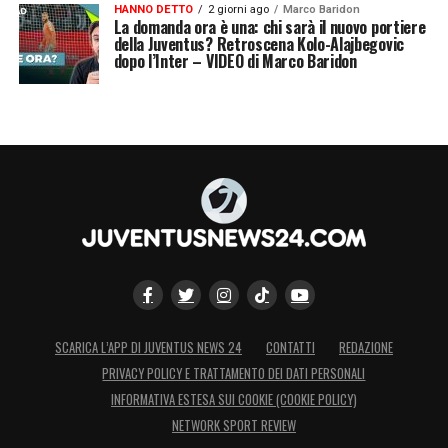
HANNO DETTO
2 giorni ago
Marco Baridon
La domanda ora è una: chi sarà il nuovo portiere
della Juventus? Retroscena Kolo-Alajbegovic
dopo l’Inter – VIDEO di Marco Baridon
SCARICA L’APP DI JUVENTUS NEWS 24
CONTATTI
REDAZIONE
PRIVACY POLICY E TRATTAMENTO DEI DATI PERSONALI
INFORMATIVA ESTESA SUI COOKIE (COOKIE POLICY)
NETWORK SPORT REVIEW