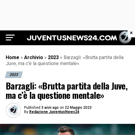
×
Juventus News 24
Home
»
Archivio
»
2023
»
Barzagli: «Brutta partita della
Juve, ma c’è la questione mentale»
2023
Barzagli: «Brutta partita della Juve,
ma c’è la questione mentale»
Published
3 anni ago
on
22 Maggio 2023
By
Redazione JuventusNews24