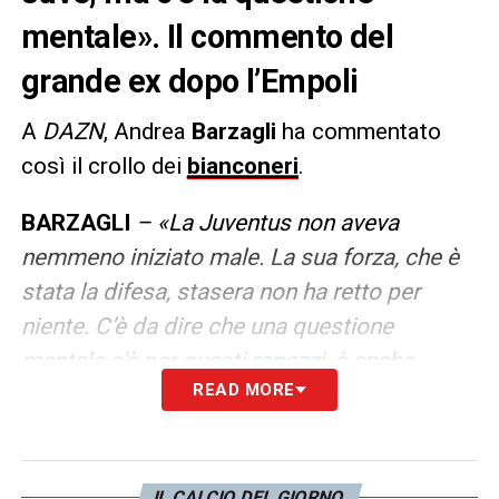
mentale». Il commento del
grande ex dopo l’Empoli
A
DAZN
, Andrea
Barzagli
ha commentato
così il crollo dei
bianconeri
.
BARZAGLI
– «La Juventus non aveva
nemmeno iniziato male. La sua forza, che è
stata la difesa, stasera non ha retto per
niente. C’è da dire che una questione
mentale c’è per questi ragazzi, è anche
READ MORE
normale. La partita è stata brutta».
LA PLAYLIST DELLE NOSTRE TOP NEWS
IL CALCIO DEL GIORNO