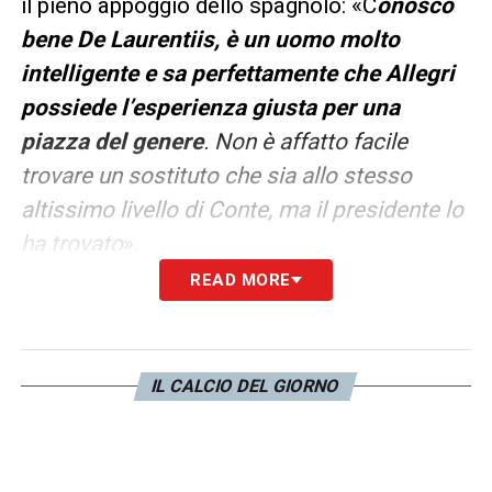
il pieno appoggio dello spagnolo: «C
onosco
bene De Laurentiis, è un uomo molto
intelligente e sa perfettamente che Allegri
possiede l’esperienza giusta per una
piazza del genere
. Non è affatto facile
trovare un sostituto che sia allo stesso
altissimo livello di Conte, ma il presidente lo
ha trovato
».
READ MORE
La riflessione di
Benitez
si è poi spostata a
Milano, sponda nerazzurra, dove Cristian
Chivu ha appena conquistato uno storico
IL CALCIO DEL GIORNO
Double. Lo spagnolo, che ha guidato l’ex
difensore rumeno nel post-Triplete del 2010,
ha voluto esprimere la sua ammirazione per