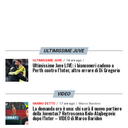
l’ex allievo: «
Da giocatore era estremamente
intelligente, ma all’inizio non avrei mai
immaginato potesse diventare un
allenatore
. Tuttavia, quando unisci
l’intelligenza tattica a una squadra così forte,
tutto diventa più semplice. Quando cerchi di
ULTIMISSIME JUVE
inventare troppe cose nuove la situazione si
ULTIMISSIME JUVE
14 ore ago
complica, ma i titoli si vincono esattamente
Ultimissime Juve LIVE: i bianconeri cadono a
Perth contro l’Inter, altro errore di Di Gregorio
così: con una rosa competitiva e un tecnico
intelligente
».
VIDEO
LA PLAYLIST DELLE NOSTRE TOP NEWS
HANNO DETTO
17 ore ago
Marco Baridon
La domanda ora è una: chi sarà il nuovo portiere
della Juventus? Retroscena Kolo-Alajbegovic
dopo l’Inter – VIDEO di Marco Baridon