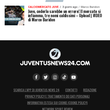
CALCIOMERCATO JUVE
3 giorni ago
Marco Baridon
Juve, cederlo sarebbe un errore! Il mercato si
infiamma, tre nomi caldissimi – Upload | VIDEO
di Marco Baridon
SCARICA L’APP DI JUVENTUS NEWS 24
CONTATTI
REDAZIONE
PRIVACY POLICY E TRATTAMENTO DEI DATI PERSONALI
INFORMATIVA ESTESA SUI COOKIE (COOKIE POLICY)
NETWORK SPORT REVIEW