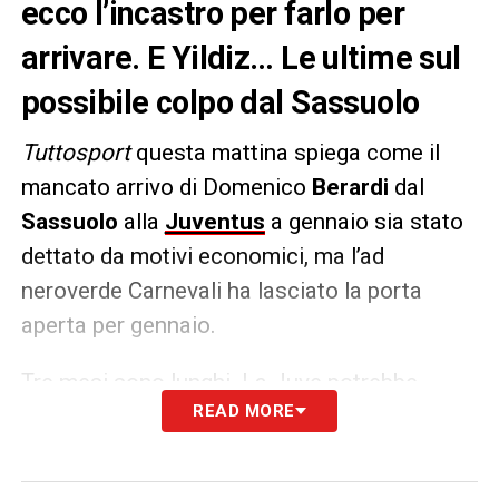
ecco l’incastro per farlo per
arrivare. E Yildiz… Le ultime sul
possibile colpo dal Sassuolo
Tuttosport
questa mattina spiega come il
mancato arrivo di Domenico
Berardi
dal
Sassuolo
alla
Juventus
a gennaio sia stato
dettato da motivi economici, ma l’ad
neroverde Carnevali ha lasciato la porta
aperta per gennaio.
Tre mesi sono lunghi. La Juve potrebbe
READ MORE
anche scoprire di non aver più bisogno di
Berardi perché nel frattempo esploderà
Yildiz
. Oppure potrebbe trovarsi con
30