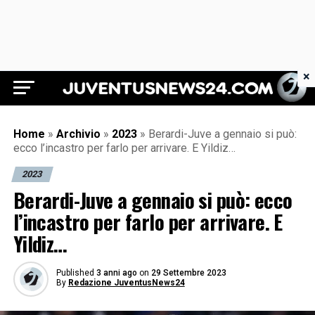
×
Juventus News 24
Home
»
Archivio
»
2023
»
Berardi-Juve a gennaio si può:
ecco l’incastro per farlo per arrivare. E Yildiz…
2023
Berardi-Juve a gennaio si può: ecco
l’incastro per farlo per arrivare. E
Yildiz…
Published
3 anni ago
on
29 Settembre 2023
By
Redazione JuventusNews24