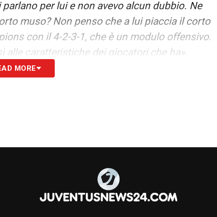
i parlano per lui e non avevo alcun dubbio. Ne
Corto muso? Non penso che a lui piaccia il corto
pions con il 4-2-3-1, che è un modulo offensivo.
i alle caratteristiche dei giocatori che ha».
EAD MORE
o a giocare da esterno. Ci vuole un po’ di tempo
automatismi che deve avere una punta o una
S