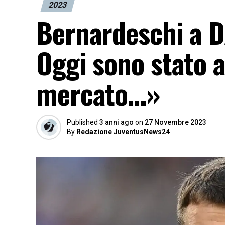
2023
Bernardeschi a D
Oggi sono stato a
mercato…»
Published
3 anni ago
on
27 Novembre 2023
By
Redazione JuventusNews24