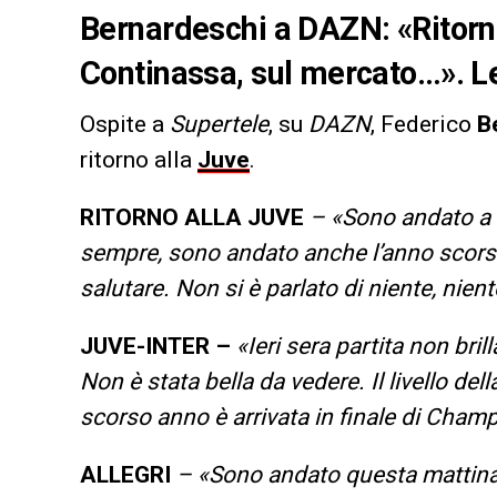
Bernardeschi a DAZN: «Ritorno
Continassa, sul mercato…». Le
Ospite a
Supertele
, su
DAZN
, Federico
B
ritorno alla
Juve
.
RITORNO ALLA JUVE
– «Sono andato a sa
sempre, sono andato anche l’anno scorso.
salutare. Non si è parlato di niente, nien
JUVE-INTER –
«Ieri sera partita non brill
Non è stata bella da vedere. Il livello dell
scorso anno è arrivata in finale di Cham
ALLEGRI
– «Sono andato questa mattina 