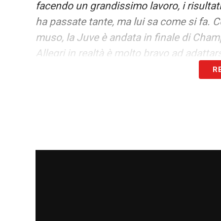
facendo un grandissimo lavoro, i risultat
ha passate tante, ma lui sa come si fa. 
muso, la Juve è andata in finale di Cham
Allegri in realtà è molto bravo ad adattars
R
CHIESA
– «Penso che Fede si trovi megli
di adattamento per assimilare tutti gli 
seconda punta».
LA PLAYLIST DELLE NOSTRE TOP NEW