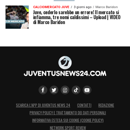
CALCIOMERCATO JUVE
3 giorni ago
Marco Baridon
Juve, cederlo sarebbe un errore! Il mercato si
infiamma, tre nomi caldissimi – Upload | VIDEO
di Marco Baridon
SCARICA L’APP DI JUVENTUS NEWS 24
CONTATTI
REDAZIONE
PRIVACY POLICY E TRATTAMENTO DEI DATI PERSONALI
INFORMATIVA ESTESA SUI COOKIE (COOKIE POLICY)
NETWORK SPORT REVIEW