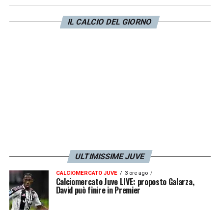
dal
calciomercato Juve
. L’infortunio
potrebbe spegnere i riflettori sul calciatore.
IL CALCIO DEL GIORNO
LA PLAYLIST DELLE NOSTRE TOP NEWS
ULTIMISSIME JUVE
CALCIOMERCATO JUVE
3 ore ago
Calciomercato Juve LIVE: proposto Galarza,
David può finire in Premier