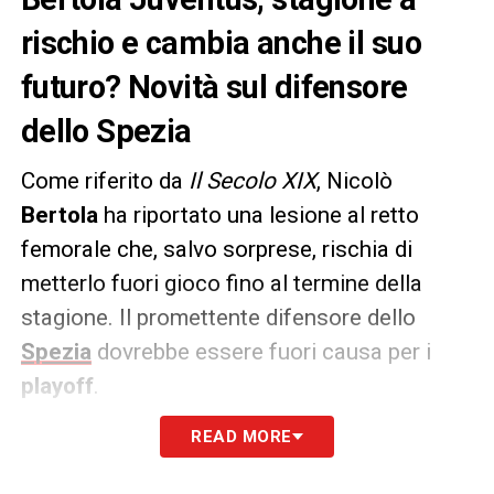
rischio e cambia anche il suo
futuro? Novità sul difensore
dello Spezia
Come riferito da
Il Secolo XIX
, Nicolò
Bertola
ha riportato una lesione al retto
femorale che, salvo sorprese, rischia di
metterlo fuori gioco fino al termine della
stagione. Il promettente difensore dello
Spezia
dovrebbe essere fuori causa per i
playoff
.
READ MORE
Potrebbe così cambiare anche il futuro del
classe 2003, seguito ormai da mesi anche