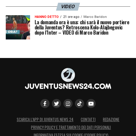
VIDEO
HANNO DETTO
21 ore ago
Marco Baridon
La domanda ora è una: chi sarà il nuovo portiere
della Juventus? Retroscena Kolo-Alajbegovic
dopo l’Inter – VIDEO di Marco Baridon
SCARICA L’APP DI JUVENTUS NEWS 24
CONTATTI
REDAZIONE
PRIVACY POLICY E TRATTAMENTO DEI DATI PERSONALI
INFORMATIVA ESTESA SUI COOKIE (COOKIE POLICY)