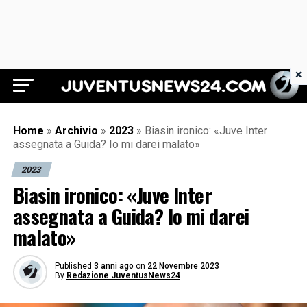
×
Juventus News 24
Home
»
Archivio
»
2023
»
Biasin ironico: «Juve Inter
assegnata a Guida? Io mi darei malato»
2023
Biasin ironico: «Juve Inter
assegnata a Guida? Io mi darei
malato»
Published
3 anni ago
on
22 Novembre 2023
By
Redazione JuventusNews24