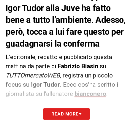
Igor Tudor alla Juve ha fatto
bene a tutto l’ambiente. Adesso,
però, tocca a lui fare questo per
guadagnarsi la conferma
L’editoriale, redatto e pubblicato questa
mattina da parte di
Fabrizio Biasin
su
TUTTOmercatoWEB
, registra un piccolo
focus su
Igor Tudor
. Ecco cos’ha scritto il
giornalista sull’allenatore
bianconero
.
PAROLE –
«
Due cose sulla
Juve
in campo
READ MORE
oggi. Igor Tudor di recente ha fatto sapere
che è lui l’allenatore della Juve e intende