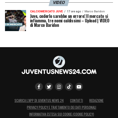
VIDEO
che ha mantenuto le promesse): lui avrà
CALCIOMERCATO JUVE
17 ore ago
Marco Baridon
fatto – e bene – il suo dovere e se ne andrà,
Juve, cederlo sarebbe un errore! Il mercato si
infiamma, tre nomi caldissimi – Upload | VIDEO
nel caso, a testa altissima
».
di Marco Baridon
LA PLAYLIST DELLE NOSTRE TOP NEWS
SCARICA L’APP DI JUVENTUS NEWS 24
CONTATTI
REDAZIONE
PRIVACY POLICY E TRATTAMENTO DEI DATI PERSONALI
INFORMATIVA ESTESA SUI COOKIE (COOKIE POLICY)