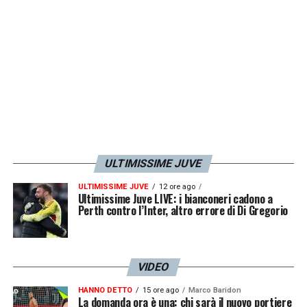
Ci vediamo a Biella!
VAI AL TICKET SHOP!
LA PLAYLIST DELLE NOSTRE TOP NEWS
ULTIMISSIME JUVE
ULTIMISSIME JUVE
12 ore ago
Ultimissime Juve LIVE: i bianconeri cadono a
Perth contro l’Inter, altro errore di Di Gregorio
VIDEO
HANNO DETTO
15 ore ago
Marco Baridon
La domanda ora è una: chi sarà il nuovo portiere