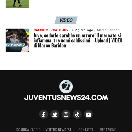
VIDEO
CALCIOMERCATO JUVE
2 giorni ago
Marco Baridon
Juve, cederlo sarebbe un errore! Il mercato si
infiamma, tre nomi caldissimi – Upload | VIDEO
di Marco Baridon
SCARICA L’APP DI JUVENTUS NEWS 24
CONTATTI
REDAZIONE