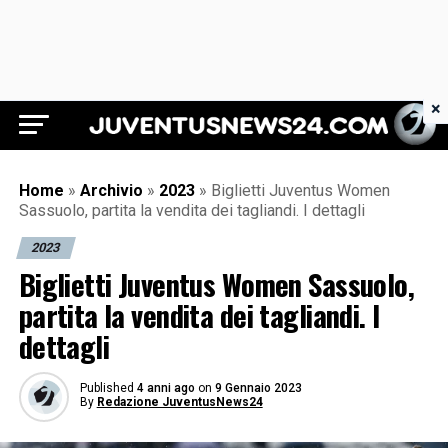
×
Juventus News 24
Home
»
Archivio
»
2023
»
Biglietti Juventus Women
Sassuolo, partita la vendita dei tagliandi. I dettagli
2023
Biglietti Juventus Women Sassuolo,
partita la vendita dei tagliandi. I
dettagli
Published
4 anni ago
on
9 Gennaio 2023
By
Redazione JuventusNews24