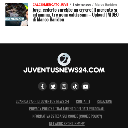
CALCIOMERCATO JUVE
1 giorno ago
Marco Baridon
Juve, cederlo sarebbe un errore! Il mercato si
infiamma, tre nomi caldissimi – Upload | VIDEO
di Marco Baridon
SCARICA L’APP DI JUVENTUS NEWS 24
CONTATTI
REDAZIONE
PRIVACY POLICY E TRATTAMENTO DEI DATI PERSONALI
INFORMATIVA ESTESA SUI COOKIE (COOKIE POLICY)
NETWORK SPORT REVIEW