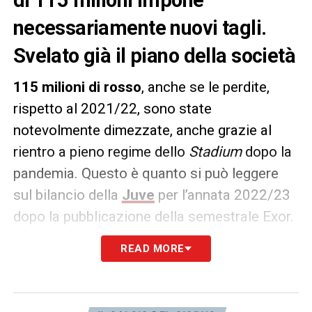
necessariamente nuovi tagli.
Svelato già il piano della società
115 milioni di rosso
, anche se le perdite,
rispetto al 2021/22, sono state
notevolmente dimezzate, anche grazie al
rientro a pieno regime dello
Stadium
dopo la
pandemia. Questo è quanto si può leggere
sul bilancio della
Juve
per l’annata 2022/23
dopo la pubblicazione della semestrale Exor.
READ MORE
Previsioni tutto sommato in linea sulle
aspettative, ma che
impongono
obbligatoriamente nuovi tagli
per