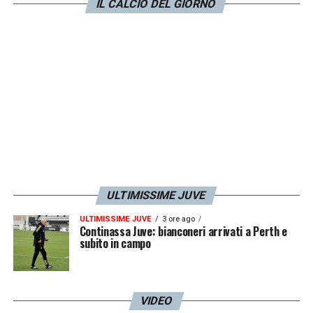
avvicinarsi ulteriormente a quella
IL CALCIO DEL GIORNO
sosteniblità che è la parola d’ordine nei piani
alti del club bianconero. Il tutto, contando
che
mancheranno anche circa 80 milioni di
euro che sarebbero arrivati dall’UEFA
per la
partecipazione ad una delle coppe europee.
Lo scrive
Tuttosport.
LA PLAYLIST DELLE NOSTRE TOP NEWS
ULTIMISSIME JUVE
ULTIMISSIME JUVE
3 ore ago
Continassa Juve: bianconeri arrivati a Perth e
subito in campo
VIDEO