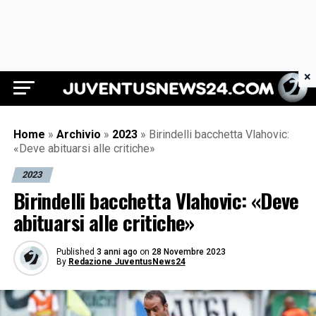
×
Juventus News 24
Home
»
Archivio
»
2023
»
Birindelli bacchetta Vlahovic:
«Deve abituarsi alle critiche»
2023
Birindelli bacchetta Vlahovic: «Deve
abituarsi alle critiche»
Published
3 anni ago
on
28 Novembre 2023
By
Redazione JuventusNews24