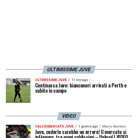
dietro a tutte le chiacchiere, bisogna
prendere le critiche costruttive, utili per
migliorarsi, il resto va lasciato agli altri,
altrimenti non si può fare il calciatore
»,
LA PLAYLIST DELLE NOSTRE TOP NEWS
ULTIMISSIME JUVE
ULTIMISSIME JUVE
11 ore ago
Continassa Juve: bianconeri arrivati a Perth e
subito in campo
VIDEO
CALCIOMERCATO JUVE
1 giorno ago
Marco Baridon
Juve, cederlo sarebbe un errore! Il mercato si
infiamma, tre nomi caldissimi – Upload | VIDEO