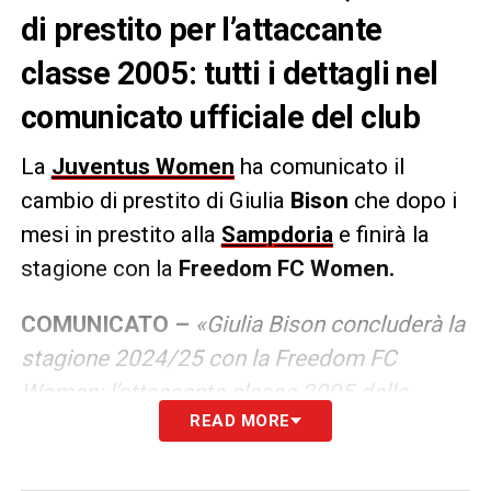
di prestito per l’attaccante
classe 2005: tutti i dettagli nel
comunicato ufficiale del club
La
Juventus Women
ha comunicato il
cambio di prestito di Giulia
Bison
che dopo i
mesi in prestito alla
Sampdoria
e finirà la
stagione con la
Freedom FC Women.
COMUNICATO –
«Giulia Bison concluderà la
stagione 2024/25 con la Freedom FC
Women: l’attaccante classe 2005 della
READ MORE
Juventus Women passa in prestito alla
squadra di Cuneo fino a giugno 2025.