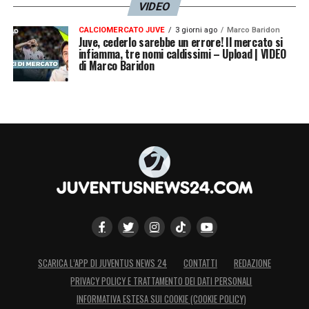
VIDEO
CALCIOMERCATO JUVE
3 giorni ago
Marco Baridon
Juve, cederlo sarebbe un errore! Il mercato si
infiamma, tre nomi caldissimi – Upload | VIDEO
di Marco Baridon
SCARICA L’APP DI JUVENTUS NEWS 24
CONTATTI
REDAZIONE
PRIVACY POLICY E TRATTAMENTO DEI DATI PERSONALI
INFORMATIVA ESTESA SUI COOKIE (COOKIE POLICY)