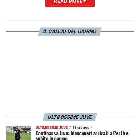
READ MORE
loro si è aggiunta anche una grande risposta
da Biella. Certo il cuore resta a Vinovo, ma
nel nostro nuovo stadio si sente la spinta e
IL CALCIO DEL GIORNO
l’abbraccio di tutti: lì ci sentiamo già a casa».
LA PLAYLIST DELLE NOSTRE TOP NEWS
ULTIMISSIME JUVE
ULTIMISSIME JUVE
11 ore ago
Continassa Juve: bianconeri arrivati a Perth e
subito in campo