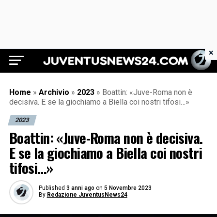
×
Juventus News 24
Home
»
Archivio
»
2023
»
Boattin: «Juve-Roma non è
decisiva. E se la giochiamo a Biella coi nostri tifosi…»
2023
Boattin: «Juve-Roma non è decisiva.
E se la giochiamo a Biella coi nostri
tifosi…»
Published
3 anni ago
on
5 Novembre 2023
By
Redazione JuventusNews24