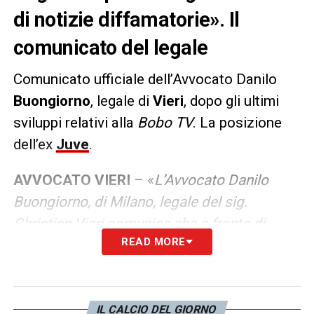
di notizie diffamatorie». Il
comunicato del legale
Comunicato ufficiale dell’Avvocato Danilo
Buongiorno
, legale di
Vieri
, dopo gli ultimi
sviluppi relativi alla
Bobo TV
. La posizione
dell’ex
Juve
.
AVVOCATO VIERI
– «
L’Avvocato Danilo
Buongiorno, di Milano, legale del sig.
Christian Vieri comunica che a fronte di
READ MORE
notizie, articoli e comunicazioni varie svolte
attraverso fonti social, testate giornalistiche,
testate web, blog e da singoli privati
(connessi con i recenti fatti della BOBO TV)
IL CALCIO DEL GIORNO