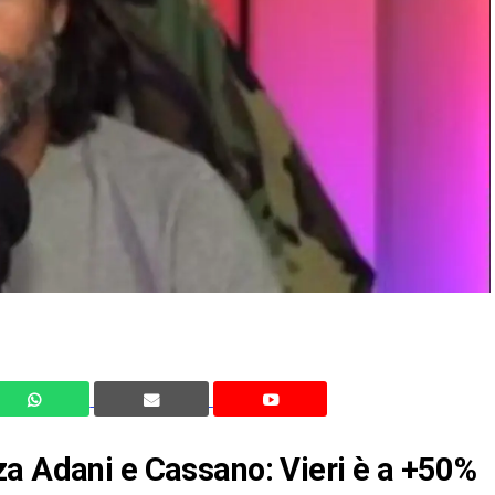
za Adani e Cassano: Vieri è a +50%