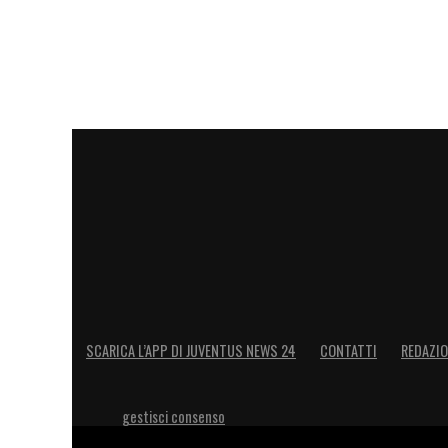
programma registrando nel mese di nove
si legge nel comunicato social.
La separ
sembrerebbe quindi aver danneggiato il s
LA PLAYLIST DELLE NOSTRE TOP NEW
SCARICA L’APP DI JUVENTUS NEWS 24
CONTATTI
REDAZI
gestisci consenso