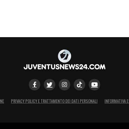
mbre un +50% di crescita rispetto ad ottobre»
,
azione da Adani, Ventola e Cassano
non
eguito del format.
S
ONE
PRIVACY POLICY E TRATTAMENTO DEI DATI PERSONALI
INFORMATIVA E