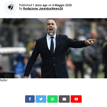
Published
1 anno ago
on
4 Maggio 2025
By
Redazione JuventusNews24
tudor