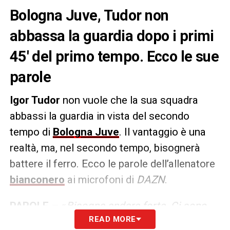
Bologna Juve, Tudor non
abbassa la guardia dopo i primi
45′ del primo tempo. Ecco le sue
parole
Igor Tudor
non vuole che la sua squadra
abbassi la guardia in vista del secondo
tempo di
Bologna Juve
. Il vantaggio è una
realtà, ma, nel secondo tempo, bisognerà
battere il ferro. Ecco le parole dell’allenatore
bianconero
ai microfoni di
DAZN
.
PAROLE –
«
Bisogna andare forte. Ci sono
READ MORE
altri 45′ minuti e bisogna rispondere forte