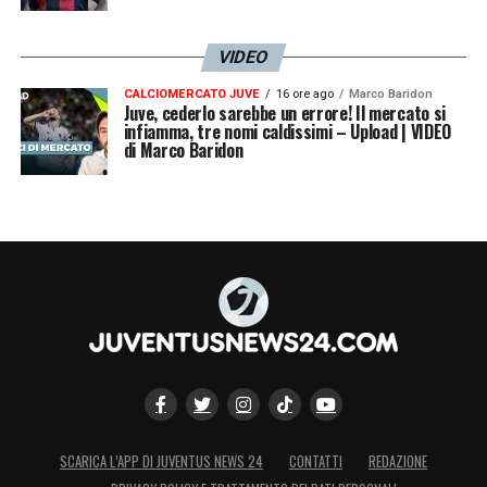
VIDEO
CALCIOMERCATO JUVE
16 ore ago
Marco Baridon
Juve, cederlo sarebbe un errore! Il mercato si
infiamma, tre nomi caldissimi – Upload | VIDEO
di Marco Baridon
SCARICA L’APP DI JUVENTUS NEWS 24
CONTATTI
REDAZIONE