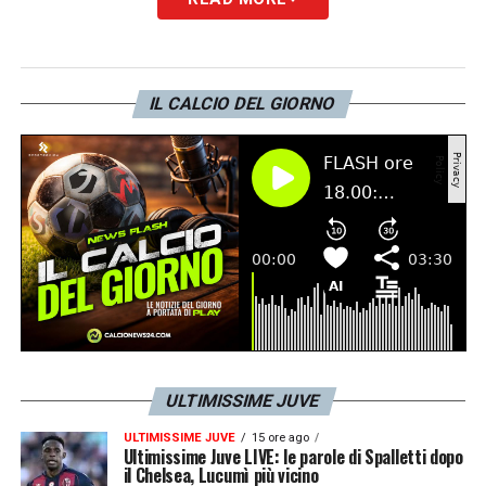
rossoblù non si sono
mai trovati davanti
alla
Vecchia Signora
a tre giornate
dalla fine di
un campionato di
Serie A
a
20 squadre
. I
IL CALCIO DEL GIORNO
felsinei proveranno a materializzare questa
prima volta, ma la voglia di Champions della
Juve dovrà essere sufficiente a rispedire al
mittente questo intento.
LA PLAYLIST DELLE NOSTRE TOP NEWS
ULTIMISSIME JUVE
ULTIMISSIME JUVE
15 ore ago
Ultimissime Juve LIVE: le parole di Spalletti dopo
il Chelsea, Lucumì più vicino