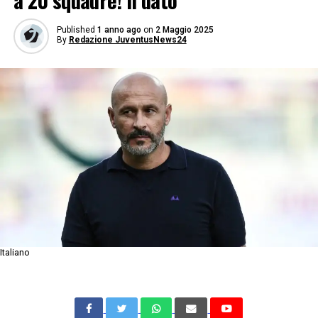
a 20 squadre! Il dato
Published
1 anno ago
on
2 Maggio 2025
By
Redazione JuventusNews24
Italiano