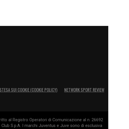
STESA SUI COOKIE (COOKIE POLICY)
NETWORK SPORT REVIEW
itto al Registro Operatori di Comunicazione al n. 26692
l Club S.p.A. I marchi Juventus e Juve sono di esclusiva