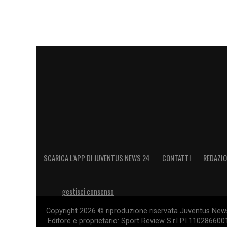
SCARICA L’APP DI JUVENTUS NEWS 24
CONTATTI
REDAZI
gestisci consenso
Copyright 2026 © riproduzione riservata Juventus News 
Editore e proprietario: Sport Review S.r.l P.I.11028660