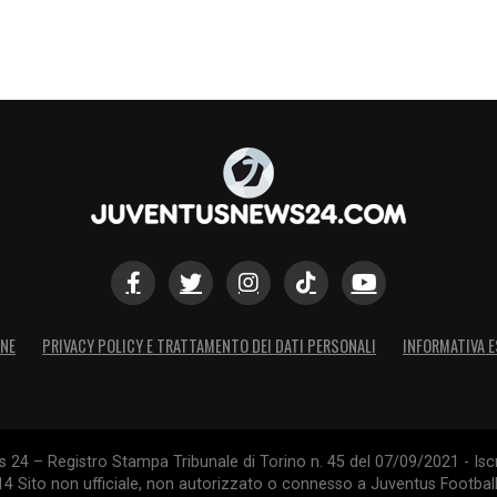
ONE
PRIVACY POLICY E TRATTAMENTO DEI DATI PERSONALI
INFORMATIVA E
24 – Registro Stampa Tribunale di Torino n. 45 del 07/09/2021 - Iscr
014 Sito non ufficiale, non autorizzato o connesso a Juventus Footbal