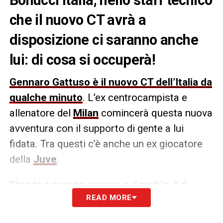
che il nuovo CT avrà a
disposizione ci saranno anche
lui: di cosa si occuperà!
Gennaro Gattuso è il nuovo CT dell’Italia da
qualche minuto
. L’ex centrocampista e
allenatore del
Milan
comincerà questa nuova
avventura con il supporto di gente a lui
fidata. Tra questi c’è anche un ex giocatore
della
Juve
.
Stando a quanto emerso sul profilo
X
di
READ MORE
Nicolò Schira
, nello staff tecnico del nuovo
CT ci sarà spazio anche per
Leonardo