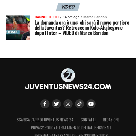
VIDEO
HANNO DETTO
16 ore ago
Marco Baridon
La domanda ora è una: chi sarà il nuovo portiere
della Juventus? Retroscena Kolo-Alajbegovic
dopo l’Inter – VIDEO di Marco Baridon
SCARICA L’APP DI JUVENTUS NEWS 24
CONTATTI
REDAZIONE
PRIVACY POLICY E TRATTAMENTO DEI DATI PERSONALI
INFORMATIVA ESTESA SUI COOKIE (COOKIE POLICY)