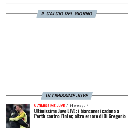
Bonucci
. L’ex difensore bianconero ricoprirà
il ruolo di
collaboratore
.
IL CALCIO DEL GIORNO
LA PLAYLIST DELLE NOSTRE TOP NEWS
ULTIMISSIME JUVE
ULTIMISSIME JUVE
14 ore ago
Ultimissime Juve LIVE: i bianconeri cadono a
Perth contro l’Inter, altro errore di Di Gregorio