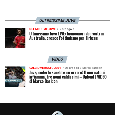
ULTIMISSIME JUVE
ULTIMISSIME JUVE
2 ore ago
Ultimissime Juve LIVE: bianconeri sbarcati in
Australia, cresce l’ottimismo per Zirkzee
VIDEO
Run, smile and be positive #LB19 #FinoAllaFine
CALCIOMERCATO JUVE
23 ore ago
Marco Baridon
Un post condiviso da
(@bon
Juve, cederlo sarebbe un errore! Il mercato si
Leonardo Bonucci
infiamma, tre nomi caldissimi – Upload | VIDEO
di Marco Baridon
LA PLAYLIST DELLE NOSTRE TOP NEWS