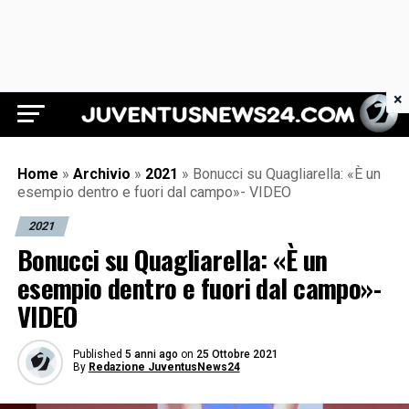
×
Juventus News 24
Home
»
Archivio
»
2021
»
Bonucci su Quagliarella: «È un
esempio dentro e fuori dal campo»- VIDEO
2021
Bonucci su Quagliarella: «È un
esempio dentro e fuori dal campo»-
VIDEO
Published
5 anni ago
on
25 Ottobre 2021
By
Redazione JuventusNews24