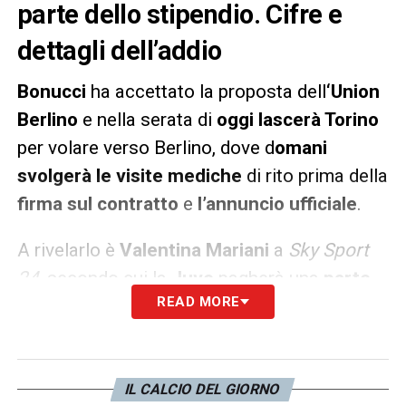
parte dello stipendio. Cifre e
dettagli dell’addio
Bonucci
ha accettato la proposta dell
‘Union
Berlino
e nella serata di
oggi lascerà Torino
per volare verso Berlino, dove d
omani
svolgerà le visite mediche
di rito prima della
firma sul contratto
e
l’annuncio ufficiale
.
A rivelarlo è
Valentina Mariani
a
Sky Sport
24
, secondo cui la
Juve
pagherà una
parte
READ MORE
dello stipendio
dell’ormai ex difensore e
capitano bianconero (
3,5 milioni di euro)
.
LA PLAYLIST DELLE NOSTRE TOP NEWS
IL CALCIO DEL GIORNO