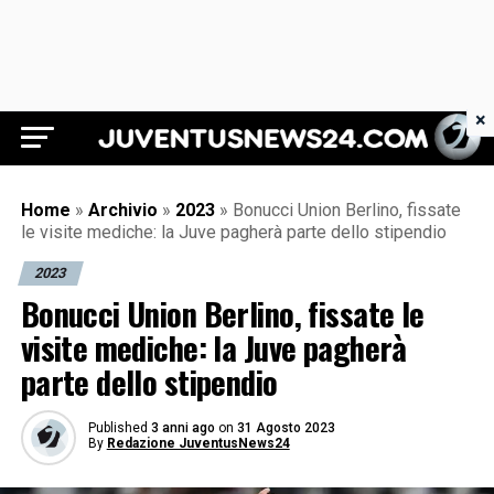
×
Juventus News 24
Home
»
Archivio
»
2023
»
Bonucci Union Berlino, fissate
le visite mediche: la Juve pagherà parte dello stipendio
2023
Bonucci Union Berlino, fissate le
visite mediche: la Juve pagherà
parte dello stipendio
Published
3 anni ago
on
31 Agosto 2023
By
Redazione JuventusNews24