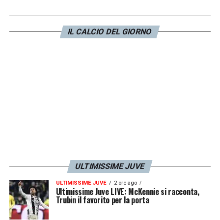
progresso fissato. È stata una bruttissima
sconfitta e un brutto percorso in Champions
nonostante il calendario non fosse così
IL CALCIO DEL GIORNO
difficile».
LA PLAYLIST DELLE NOSTRE TOP NEWS
ULTIMISSIME JUVE
ULTIMISSIME JUVE
2 ore ago
Ultimissime Juve LIVE: McKennie si racconta,
Trubin il favorito per la porta