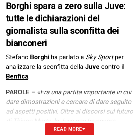
Borghi spara a zero sulla Juve:
tutte le dichiarazioni del
giornalista sulla sconfitta dei
bianconeri
Stefano
Borghi
ha parlato a
Sky Sport
per
analizzare la sconfitta della
Juve
contro il
Benfica
.
PAROLE –
«Era una partita importante in cui
dare dimostrazioni e cercare di dare seguito
ad aspetti positivi. Oltre ai discorsi sul futuro
di Thiago Motta, la Juve non ha ancora
READ MORE
definito nulla. Nessuna gerarchia, nessun