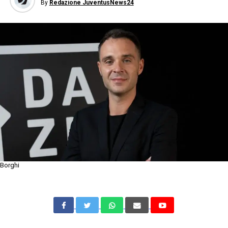
By
Redazione JuventusNews24
Borghi