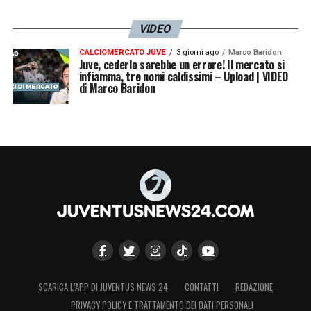
VIDEO
CALCIOMERCATO JUVE
3 giorni ago
Marco Baridon
Juve, cederlo sarebbe un errore! Il mercato si
infiamma, tre nomi caldissimi – Upload | VIDEO
di Marco Baridon
SCARICA L’APP DI JUVENTUS NEWS 24
CONTATTI
REDAZIONE
PRIVACY POLICY E TRATTAMENTO DEI DATI PERSONALI