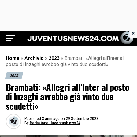
×
Juventus News 24
Home
»
Archivio
»
2023
»
Brambati: «Allegri all’Inter al
posto di Inzaghi avrebbe già vinto due scudetti»
2023
Brambati: «Allegri all’Inter al posto
di Inzaghi avrebbe già vinto due
scudetti»
Published
3 anni ago
on
29 Settembre 2023
By
Redazione JuventusNews24