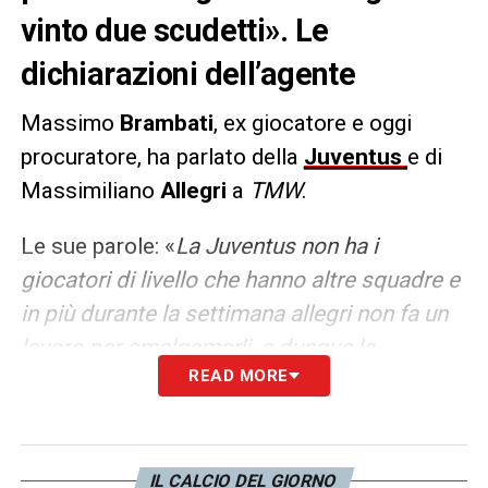
vinto due scudetti». Le
dichiarazioni dell’agente
Massimo
Brambati
, ex giocatore e oggi
procuratore, ha parlato della
Juventus
e di
Massimiliano
Allegri
a
TMW
.
Le sue parole: «
La Juventus non ha i
giocatori di livello che hanno altre squadre e
in più durante la settimana allegri non fa un
lavoro per amalgamarli, e dunque la
READ MORE
mancanza di coppe non aiuta, è inutile.
Allegri al posto di Inzaghi all’Inter avrebbe
già vinto due scudetti, ma in un gruppo non
superiore non incide perché non allena,
IL CALCIO DEL GIORNO