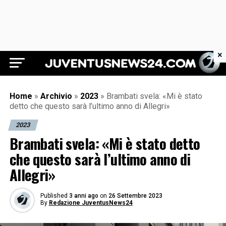
×
Juventus News 24
Home
»
Archivio
»
2023
»
Brambati svela: «Mi è stato
detto che questo sarà l’ultimo anno di Allegri»
2023
Brambati svela: «Mi è stato detto
che questo sarà l’ultimo anno di
Allegri»
Published
3 anni ago
on
26 Settembre 2023
By
Redazione JuventusNews24