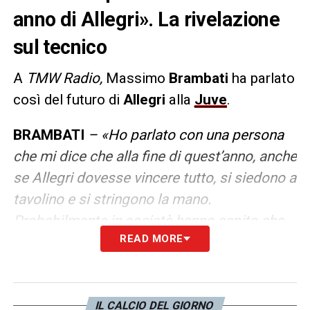
anno di Allegri». La rivelazione
sul tecnico
A
TMW Radio,
Massimo
Brambati
ha parlato
così del futuro di
Allegri
alla
Juve
.
BRAMBATI
– «Ho parlato con una persona
che mi dice che alla fine di quest’anno, anche
se Allegri dovesse vincere tutto, si siedono a
tavolino e si stringono la mano.
Probabilmente in società hanno capito che
READ MORE
un percorso del genere non è adatto a un
allenatore così».
LA PLAYLIST DELLE NOSTRE TOP NEWS
IL CALCIO DEL GIORNO