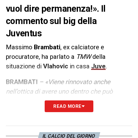
vuol dire permanenza!». Il
commento sul big della
Juventus
Massimo
Brambati
, ex calciatore e
procuratore, ha parlato a
TMW
della
situazione di
Vlahovic
in casa
Juve
.
BRAMBATI
– «Viene rinnovato anche
nell’ottica di avere uno dentro che può
esploderti per poi perderlo a zero. Giuntoli
READ MORE
sta lavorando benissimo, ma i contratti non
sono solo per rimanere ma anche per
mettere al sicuro un patrimonio. Vedi anche
IL CALCIO DEL GIORNO