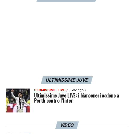
Fagioli, rinnovato per non farlo arrivare a
scadenza di contratto. Puntare ancora su di
lui? Deve dirlo l’allenatore. Allegri non mi
pare avesse troppa fiducia in estate su
Vlahovic, ha cercato fino alla fine Lukaku
».
LA PLAYLIST DELLE NOSTRE TOP NEWS
ULTIMISSIME JUVE
ULTIMISSIME JUVE
3 ore ago
Ultimissime Juve LIVE: i bianconeri cadono a
Perth contro l’Inter
VIDEO