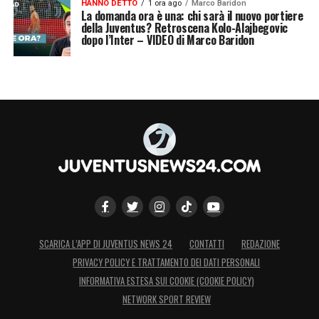
HANNO DETTO
1 ora ago
Marco Baridon
La domanda ora è una: chi sarà il nuovo portiere
della Juventus? Retroscena Kolo-Alajbegovic
dopo l’Inter – VIDEO di Marco Baridon
SCARICA L’APP DI JUVENTUS NEWS 24
CONTATTI
REDAZIONE
PRIVACY POLICY E TRATTAMENTO DEI DATI PERSONALI
INFORMATIVA ESTESA SUI COOKIE (COOKIE POLICY)
NETWORK SPORT REVIEW