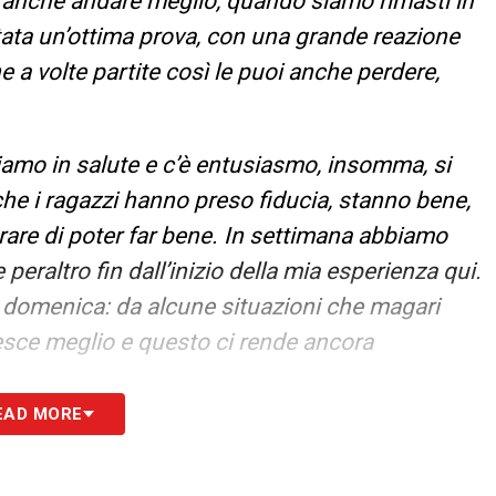
a anche andare meglio, quando siamo rimasti in
ata un’ottima prova, con una grande reazione
 a volte partite così le puoi anche perdere,
iamo in salute e c’è entusiasmo, insomma, si
 che i ragazzi hanno preso fiducia, stanno bene,
trare di poter far bene. In settimana abbiamo
 peraltro fin dall’inizio della mia esperienza qui.
 domenica: da alcune situazioni che magari
si esce meglio e questo ci rende ancora
EAD MORE
sapevoli che adesso iniziano due mesi di
l livello se vogliamo migliorarci: ci sono molte