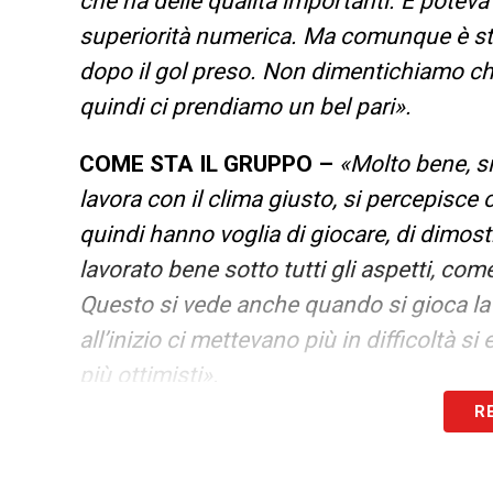
che ha delle qualità importanti. E potev
superiorità numerica. Ma comunque è st
dopo il gol preso. Non dimentichiamo che
quindi ci prendiamo un bel pari».
COME STA IL GRUPPO –
«Molto bene, s
lavora con il clima giusto, si percepisce
quindi hanno voglia di giocare, di dimos
lavorato bene sotto tutti gli aspetti, come
Questo si vede anche quando si gioca la
all’inizio ci mettevano più in difficoltà 
più ottimisti».
R
CLASSIFICA CORTISSIMA –
«Siamo con
campionato in cui dovremo alzare ancora i