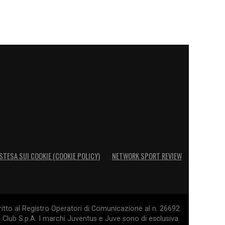
STESA SUI COOKIE (COOKIE POLICY)
NETWORK SPORT REVIEW
itto al Registro Operatori di Comunicazione al n. 26692
l Club S.p.A. I marchi Juventus e Juve sono di esclusiva