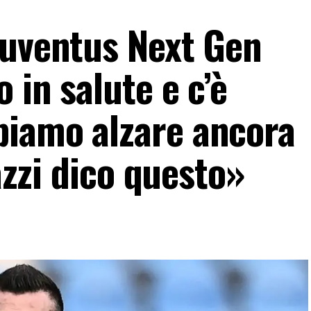
Juventus Next Gen
 in salute e c’è
biamo alzare ancora
gazzi dico questo»