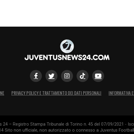
l periodo in cui le partite pesano, i punti
 finale del campionato. Noi però stiamo davvero
sticella e fare un ulteriore step: quando
vincerla. In questo modo possiamo portare a
che abbiamo conseguito finora. Ci aspettano tante
S
ONE
PRIVACY POLICY E TRATTAMENTO DEI DATI PERSONALI
INFORMATIVA E
24 – Registro Stampa Tribunale di Torino n. 45 del 07/09/2021 - Iscr
014 Sito non ufficiale, non autorizzato o connesso a Juventus Footbal