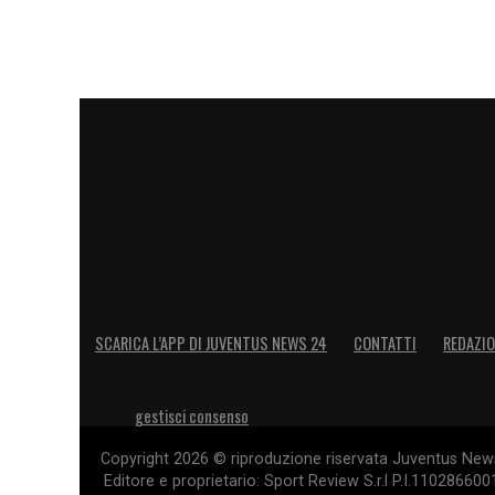
squadre in pochi punti, adesso si entra ne
pesano, perché ci avviciniamo alla parte
bene, e quindi dobbiamo alzare ancora l’a
possiamo vincere una partita dobbiamo 
casa risultati ancora migliori di quelli 
partite difficili».
LA PLAYLIST DELLE NOSTRE TOP NEW
SCARICA L’APP DI JUVENTUS NEWS 24
CONTATTI
REDAZI
gestisci consenso
Copyright 2026 © riproduzione riservata Juventus News 
Editore e proprietario: Sport Review S.r.l P.I.11028660