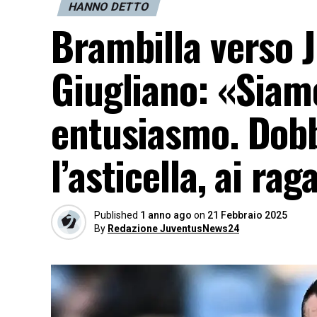
HANNO DETTO
Brambilla verso 
Giugliano: «Siamo
entusiasmo. Dob
l’asticella, ai ra
Published
1 anno ago
on
21 Febbraio 2025
By
Redazione JuventusNews24