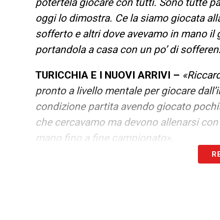
potertela giocare con tutti. Sono tutte pa
oggi lo dimostra. Ce la siamo giocata al
sofferto e altri dove avevamo in mano il g
portandola a casa con un po’ di soffere
TURICCHIA E I NUOVI ARRIVI –
«Riccard
pronto a livello mentale per giocare dall
condizione partita avendo giocato pochiss
che cercavamo ma devono allenarsi con n
mano fino a fine campionato».
R
GIRONE DI RITORNO CON RISULTATI I
facili, è un girone tosto con squadre tos
o secondo posto, che hanno una certa clas
facendo prestazioni di livello alto. I rag