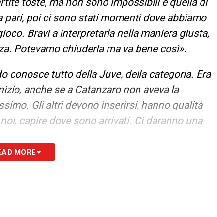
rtite toste, ma non sono impossibili e quella di
la pari, poi ci sono stati momenti dove abbiamo
ioco. Bravi a interpretarla nella maniera giusta,
nza. Potevamo chiuderla ma va bene così».
o conosce tutto della Juve, della categoria. Era
’inizio, anche se a Catanzaro non aveva la
imo. Gli altri devono inserirsi, hanno qualità
oi, capire dove sono arrivati. Ci daranno una
EAD MORE
MPORTANTI –
«Al di là che non ci sono partite
te. Fare risultato con squadre che sono al primo
sifica vuol dire che sei cresciuto, stai
azzi hanno consapevolezza e oggi a fine partita