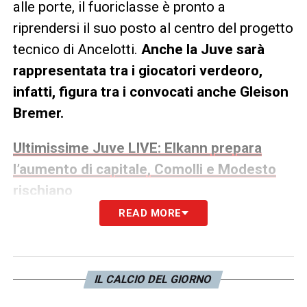
alle porte, il fuoriclasse è pronto a
riprendersi il suo posto al centro del progetto
tecnico di Ancelotti.
Anche la Juve sarà
rappresentata tra i giocatori verdeoro,
infatti, figura tra i convocati anche Gleison
Bremer.
Ultimissime Juve LIVE: Elkann prepara
l’aumento di capitale, Comolli e Modesto
rischiano
READ MORE
I convocati di Carlo Ancelotti per il
prossimo Mondiale:
IL CALCIO DEL GIORNO
PORTIERI
: Alisson (Liverpool), Ederson
(Fenerbahce), Weverton (Gremio);