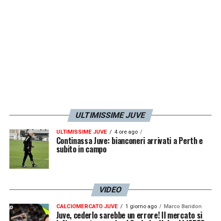
DIFENSORI
: Alex Sandro (Flamengo),
Bremer (Juventus)
, Danilo (Flamengo),
Douglas Santos (Zenit), Gabriel (Arsenal),
Ibanez (Al-Ahli), Leo Pereira (Flamengo),
Marquinhos (PSG), Wesley (Roma);
ULTIMISSIME JUVE
ULTIMISSIME JUVE
4 ore ago
CENTROCAMPISTI
: Casemiro (Manchester
Continassa Juve: bianconeri arrivati a Perth e
subito in campo
United), Bruno Guimaraes (Newcastle),
Fabinho (Al-Ittihad), Danilo (Botafogo),
Lucas Paqueta (Flamengo);
VIDEO
CALCIOMERCATO JUVE
1 giorno ago
Marco Baridon
Juve, cederlo sarebbe un errore! Il mercato si