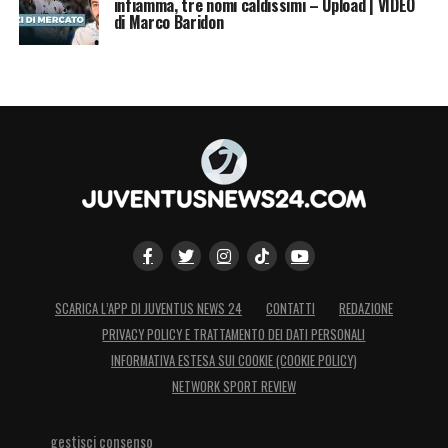
infiamma, tre nomi caldissimi – Upload | VIDEO
ATTACCANTI
: Endrick (Lione), Martinelli
di Marco Baridon
(Arsenal), Igor Thiago (Brentford), Luiz
Henrique (Zenit), Matheus Cunha
(Manchester United), Neymar (Santos),
Raphinha (Barcellona), Vinicius Jr. (Real
Madrid), Rayan (Bournemouth).
LA PLAYLIST DELLE NOSTRE TOP NEWS
SCARICA L’APP DI JUVENTUS NEWS 24
CONTATTI
REDAZIONE
PRIVACY POLICY E TRATTAMENTO DEI DATI PERSONALI
INFORMATIVA ESTESA SUI COOKIE (COOKIE POLICY)
NETWORK SPORT REVIEW
gestisci consenso