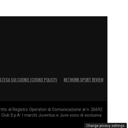
STESA SUI COOKIE (COOKIE POLICY)
NETWORK SPORT REVIEW
itto al Registro Operatori di Comunicazione al n. 26692
l Club S.p.A. I marchi Juventus e Juve sono di esclusiva
Change privacy settings