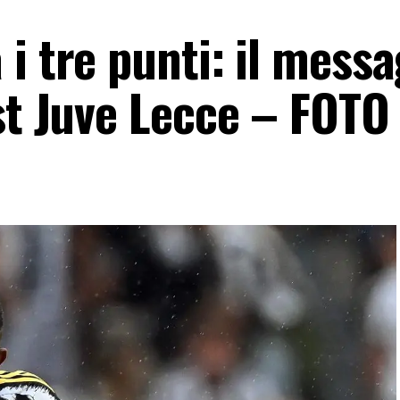
i tre punti: il mess
st Juve Lecce – FOTO