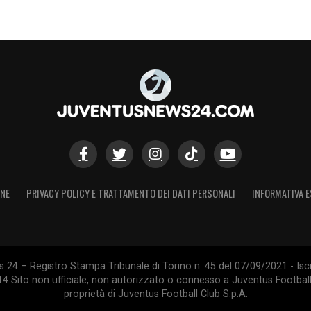
ONE
PRIVACY POLICY E TRATTAMENTO DEI DATI PERSONALI
INFORMATIVA E
24 – Registro Stampa Tribunale di Torino n. 45 del 07/09/2021 - Iscr
014 Sito non ufficiale, non autorizzato o connesso a Juventus Footbal
proprietà di Juventus Football Club S.p.A.