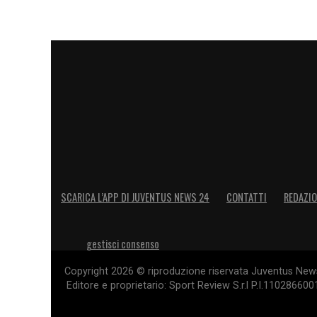
SCARICA L’APP DI JUVENTUS NEWS 24
CONTATTI
REDAZI
gestisci consenso
Copyright 2026 © riproduzione riservata Juventus News 
Editore e proprietario: Sport Review S.r.l P.I.11028660