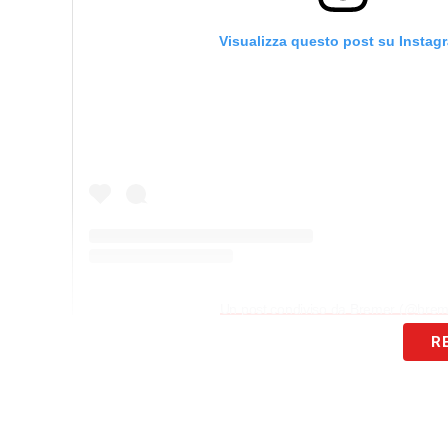
Visualizza questo post su Instag
Un post condiviso da Bremer (@brem
R
Questo il messaggio social dell’ex Torin
LA PLAYLIST DELLE NOSTRE TOP NEW