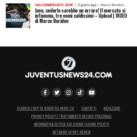
CALCIOMERCATO JUVE
2 giorni ago
Marco Baridon
Juve, cederlo sarebbe un errore! Il mercato si
infiamma, tre nomi caldissimi – Upload | VIDEO
di Marco Baridon
SCARICA L’APP DI JUVENTUS NEWS 24
CONTATTI
REDAZIONE
PRIVACY POLICY E TRATTAMENTO DEI DATI PERSONALI
INFORMATIVA ESTESA SUI COOKIE (COOKIE POLICY)
NETWORK SPORT REVIEW