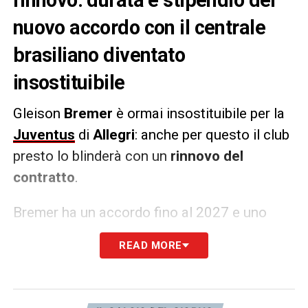
nuovo accordo con il centrale
brasiliano diventato
insostituibile
Gleison
Bremer
è ormai insostituibile per la
Juventus
di
Allegri
: anche per questo il club
presto lo blinderà con un
rinnovo del
contratto
.
Bremer ha un accordo fino al 2027 e uno
stipendio da
5 milioni
: nelle intenzioni del
READ MORE
club, c’è il
prolungamento di un’ulteriore
stagione
a condizioni economiche simili
, in
modo da gestire l’ammortamento e