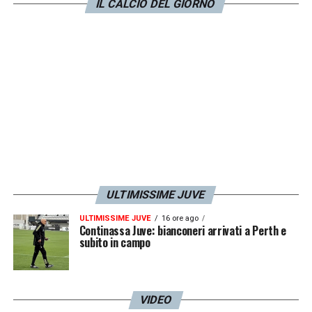
IL CALCIO DEL GIORNO
alleggerire i costi sul lungo periodo. Lo
riporta il
Corriere dello Sport
.
LA PLAYLIST DELLE NOSTRE TOP NEWS
ULTIMISSIME JUVE
ULTIMISSIME JUVE
16 ore ago
Continassa Juve: bianconeri arrivati a Perth e
subito in campo
VIDEO