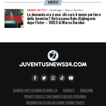
VIDEO
HANNO DETTO
10 ore ago
Marco Baridon
La domanda ora è una: chi sarà il nuovo portiere
della Juventus? Retroscena Kolo-Alajbegovic
dopo l’Inter – VIDEO di Marco Baridon
SCARICA L’APP DI JUVENTUS NEWS 24
CONTATTI
REDAZIONE
PRIVACY POLICY E TRATTAMENTO DEI DATI PERSONALI
INFORMATIVA ESTESA SUI COOKIE (COOKIE POLICY)