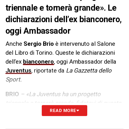
triennale e tornerà grande». Le
dichiarazioni dell’ex bianconero,
oggi Ambassador
Anche
Sergio Brio
è intervenuto al Salone
del Libro di Torino. Queste le dichiarazioni
dell’ex
bianconero
, oggi Ambassador della
Juventus
, riportate da
La Gazzetta dello
Sport.
BRIO
– «La Juventus ha un progetto
triennale e tornerà grande, fidatevi di questa
READ MORE
dirigenza. Sicuro che andremo in Champions
League, la squadra è forte e con due o tre