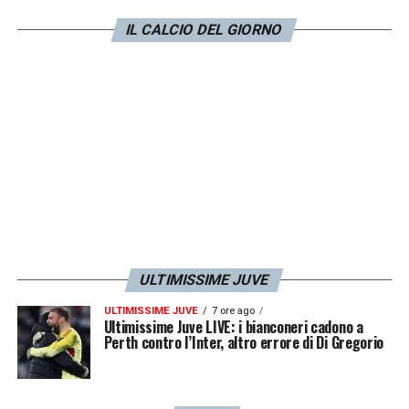
acquisti la prossima stagione saremo
competitivi ad alti livelli. Le annate storte
IL CALCIO DEL GIORNO
capitano, quest’anno siamo stati anche
sfortunati, senza il lungo stop di Bremer
sarebbe stata tutta un’altra storia. La
Juventus ha una struttura societaria solida e
sono certo che ci darà presto grandi
soddisfazioni. Bisogna coniugare
sostenibilità e successi
».
ULTIMISSIME JUVE
LA PLAYLIST DELLE NOSTRE TOP NEWS
ULTIMISSIME JUVE
7 ore ago
Ultimissime Juve LIVE: i bianconeri cadono a
Perth contro l’Inter, altro errore di Di Gregorio