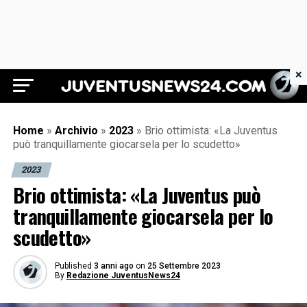
×
Juventus News 24
Home
»
Archivio
»
2023
»
Brio ottimista: «La Juventus
può tranquillamente giocarsela per lo scudetto»
2023
Brio ottimista: «La Juventus può
tranquillamente giocarsela per lo
scudetto»
Published
3 anni ago
on
25 Settembre 2023
By
Redazione JuventusNews24