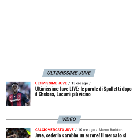
accettato il patteggiamento. È un anno di
ricostituzione
».
LA PLAYLIST DELLE NOSTRE TOP NEWS
ULTIMISSIME JUVE
ULTIMISSIME JUVE
13 ore ago
Ultimissime Juve LIVE: le parole di Spalletti dopo
il Chelsea, Lucumì più vicino
VIDEO
CALCIOMERCATO JUVE
10 ore ago
Marco Baridon
Juve, cederlo sarebbe un errore! Il mercato si