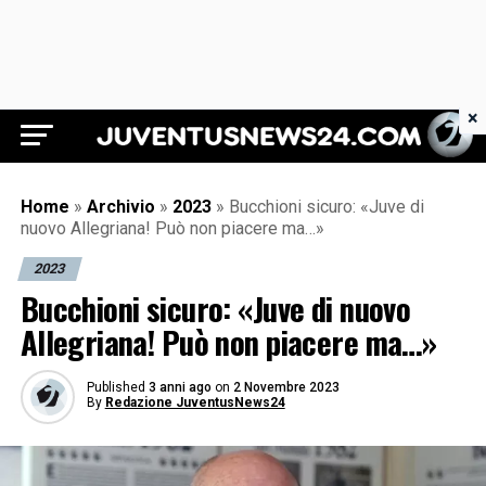
×
Juventus News 24
Home
»
Archivio
»
2023
»
Bucchioni sicuro: «Juve di
nuovo Allegriana! Può non piacere ma…»
2023
Bucchioni sicuro: «Juve di nuovo
Allegriana! Può non piacere ma…»
Published
3 anni ago
on
2 Novembre 2023
By
Redazione JuventusNews24