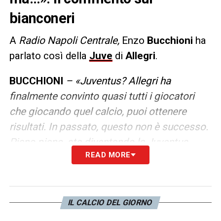
bianconeri
A
Radio Napoli Centrale,
Enzo
Bucchioni
ha
parlato così della
Juve
di
Allegri
.
BUCCHIONI
– «Juventus? Allegri ha
finalmente convinto quasi tutti i giocatori
che giocando quel calcio, puoi ottenere
risultati. In passato, questo non è successo.
Piano piano, sta diventando la Juventus
READ MORE
Allegriana che può non piacere, ma se porta
risultati, chi se ne frega. Non giocare coppe
ti dà molto più ossigeno, i giocatori possono
rendere meglio. L’esclusione dalle coppe,
IL CALCIO DEL GIORNO
per me, è tutto preordinata, anche aver