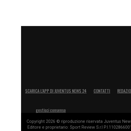
SCARICA L’APP DI JUVENTUS NEWS 24
CONTATTI
REDAZI
gestisci consenso
Copyright 2026 © riproduzione riservata Juventus News 
Editore e proprietario: Sport Review S.r.l P.I.11028660