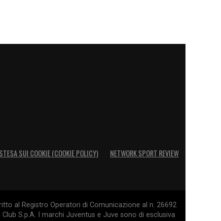
STESA SUI COOKIE (COOKIE POLICY)
NETWORK SPORT REVIEW
itto al Registro Operatori di Comunicazione al n. 26692
l Club S.p.A. I marchi Juventus e Juve sono di esclusiva