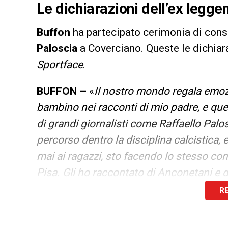
Le dichiarazioni dell’ex legge
Buffon
ha partecipato cerimonia di cons
Paloscia
a Coverciano. Queste le dichiar
Sportface
.
BUFFON –
«
Il nostro mondo regala emozi
bambino nei racconti di mio padre, e quest
di grandi giornalisti come Raffaello Palo
percorso dentro la disciplina calcistica
mai ai ragazzi, sto facendo lo stesso con
Pisa. Gli ho raccontato di Anconetani e 
come Dunga, Kieft e Simeone
».
R
LA PLAYLIST DELLE NOSTRE TOP NEW