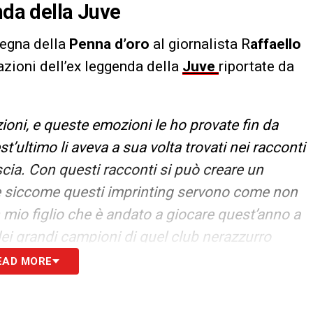
nda della Juve
egna della
Penna d’oro
al giornalista R
affaello
azioni dell’ex leggenda della
Juve
riportate da
oni, e queste emozioni le ho provate fin da
’ultimo li aveva a sua volta trovati nei racconti
scia. Con questi racconti si può creare un
, e siccome questi imprinting servono come non
 mio figlio che è andato a giocare quest’anno a
dei grandi campioni di quel club nerazzurro
EAD MORE
S