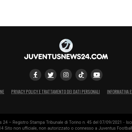
ONE
PRIVACY POLICY E TRATTAMENTO DEI DATI PERSONALI
INFORMATIVA E
24 – Registro Stampa Tribunale di Torino n. 45 del 07/09/2021 - Iscr
014 Sito non ufficiale, non autorizzato o connesso a Juventus Footbal