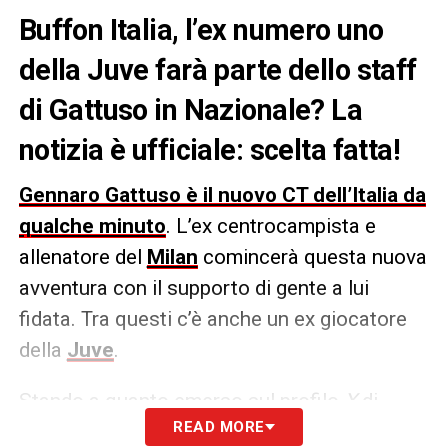
Buffon Italia, l’ex numero uno
della Juve farà parte dello staff
di Gattuso in Nazionale? La
notizia è ufficiale: scelta fatta!
Gennaro Gattuso è il nuovo CT dell’Italia da
qualche minuto
. L’ex centrocampista e
allenatore del
Milan
comincerà questa nuova
avventura con il supporto di gente a lui
fidata. Tra questi c’è anche un ex giocatore
della
Juve
.
Stando a quanto emerso sul profilo
X
di
READ MORE
Nicolò Schira
, nello staff tecnico del nuovo