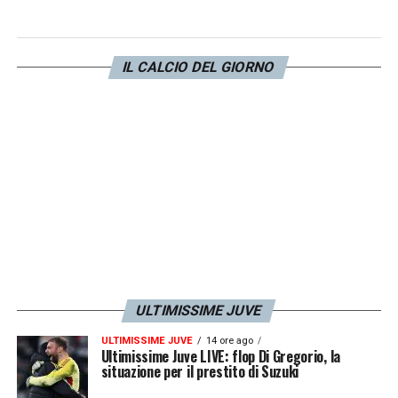
CT ci sarà spazio anche per
Gianluigi
Buffon
. L’ex portiere della Vecchia Signora
verrà confermato nel ruolo di
Capo
IL CALCIO DEL GIORNO
Delegazione
.
LA PLAYLIST DELLE NOSTRE TOP NEWS
ULTIMISSIME JUVE
ULTIMISSIME JUVE
14 ore ago
Ultimissime Juve LIVE: flop Di Gregorio, la
situazione per il prestito di Suzuki