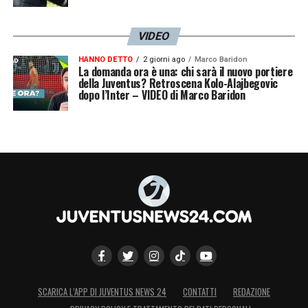
VIDEO
HANNO DETTO
2 giorni ago
Marco Baridon
La domanda ora è una: chi sarà il nuovo portiere
della Juventus? Retroscena Kolo-Alajbegovic
dopo l’Inter – VIDEO di Marco Baridon
SCARICA L’APP DI JUVENTUS NEWS 24
CONTATTI
REDAZIONE