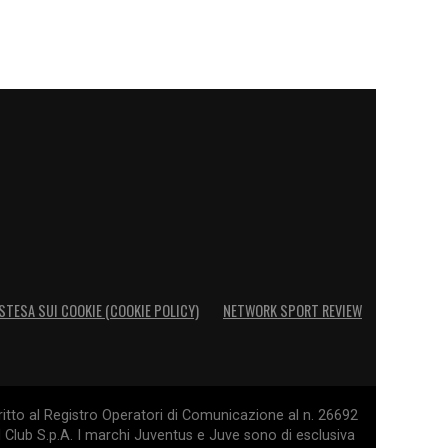
STESA SUI COOKIE (COOKIE POLICY)
NETWORK SPORT REVIEW
itto al Registro Operatori di Comunicazione al n. 26692
l Club S.p.A. I marchi Juventus e Juve sono di esclusiva