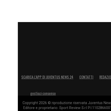
con i vari Mbappè e Haaland».
LA PLAYLIST DELLE NOSTRE TOP NEW
SCARICA L’APP DI JUVENTUS NEWS 24
CONTATTI
REDAZI
gestisci consenso
Copyright 2026 © riproduzione riservata Juventus News 
Editore e proprietario: Sport Review S.r.l P.I.11028660