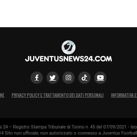
S
ONE
PRIVACY POLICY E TRATTAMENTO DEI DATI PERSONALI
INFORMATIVA E
24 – Registro Stampa Tribunale di Torino n. 45 del 07/09/2021 - Iscr
014 Sito non ufficiale, non autorizzato o connesso a Juventus Footbal