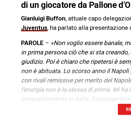
di un giocatore da Pallone d’O
Gianluigi Buffon
, attuale capo delegazio
Juventus
, ha parlato alla presentazione 
PAROLE
–
«Non voglio essere banale, ma
in prima persona ciò che si sta creando, c
giudizio. Poi è chiaro che ripetersi è semp
non è abituata. Lo scorso anno il Napoli 
con rivali remissive per merito del Napoli
l’energia non è la stessa di prima. Mi ha 
immediatamente in Italia. Fisicamente mi 
Lentini era più da binario, nel lungo, il 
R
che ho visto a pochi. Quando si parlava d
verità. Ovviamente dovrà trovare la situa