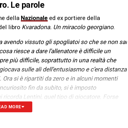
ro. Le parole
ne della
Nazionale
ed ex portiere della
del libro
Kvaradona. Un miracolo georgiano
.
 avendo vissuto gli spogliatoi so che se non sai
osa riesce a dare l’allenatore è difficile un
re più difficile, soprattutto in una realtà che
giocava sulle ali dell’entusiasmo e c’era distanza
. Ora si è ripartiti da zero e in alcuni momenti
incuriosito fin da subito, si è imposto
ricorda Lentini, quel tipo di giocatore. Forse
georgiano nel dribbling, nei movimenti ha capacità
EAD MORE
i Pallone d’Oro in rapporto a Kvara si dice la
zione giusta, lui come talento potrà giocarsela