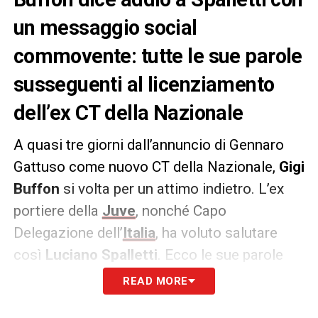
un messaggio social
commovente: tutte le sue parole
susseguenti al licenziamento
dell’ex CT della Nazionale
A quasi tre giorni dall’annuncio di Gennaro
Gattuso come nuovo CT della Nazionale,
Gigi
Buffon
si volta per un attimo indietro. L’ex
portiere della
Juve
, nonché Capo
Delegazione dell’
Italia
, ha voluto salutare
così
Luciano Spalletti
. Ecco le sue parole
d’addio apparse sul proprio profilo
READ MORE
Instagram
.