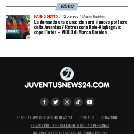
di essere al servizio di una missione che va
VIDEO
oltre il campo, e una maglia che rappresenta
HANNO DETTO
12 ore ago
Marco Baridon
la nostra Italia. Un grande in bocca al lupo
La domanda ora è una: chi sarà il nuovo portiere
della Juventus? Retroscena Kolo-Alajbegovic
per il tuo futuro, umano e professionale
».
dopo l’Inter – VIDEO di Marco Baridon
LA PLAYLIST DELLE NOSTRE TOP NEWS
SCARICA L’APP DI JUVENTUS NEWS 24
CONTATTI
REDAZIONE
PRIVACY POLICY E TRATTAMENTO DEI DATI PERSONALI
INFORMATIVA ESTESA SUI COOKIE (COOKIE POLICY)