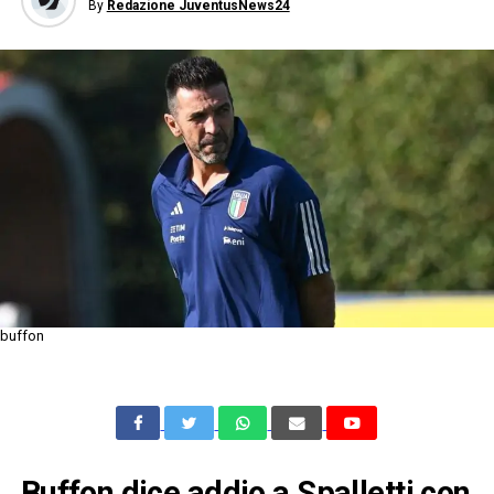
By
Redazione JuventusNews24
buffon
Buffon dice addio a Spalletti con