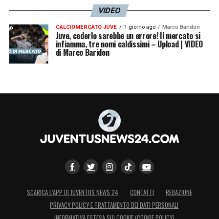
VIDEO
CALCIOMERCATO JUVE
1 giorno ago
Marco Baridon
Juve, cederlo sarebbe un errore! Il mercato si
infiamma, tre nomi caldissimi – Upload | VIDEO
di Marco Baridon
SCARICA L’APP DI JUVENTUS NEWS 24
CONTATTI
REDAZIONE
PRIVACY POLICY E TRATTAMENTO DEI DATI PERSONALI
INFORMATIVA ESTESA SUI COOKIE (COOKIE POLICY)