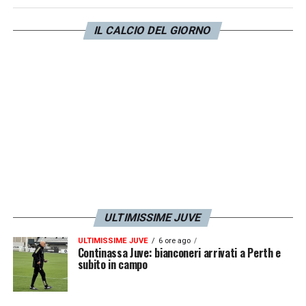
buona relazione, sta facendo un buon lavoro.
Mi dispiace perché tutto questo sembra
IL CALCIO DEL GIORNO
possa andare a discapito di Thiago Motta,
che per me rimane un allenatore dal talento
incredibile. Perché sia andata così non lo
so…».
LA PLAYLIST DELLE NOSTRE TOP NEWS
ULTIMISSIME JUVE
ULTIMISSIME JUVE
6 ore ago
Continassa Juve: bianconeri arrivati a Perth e
subito in campo