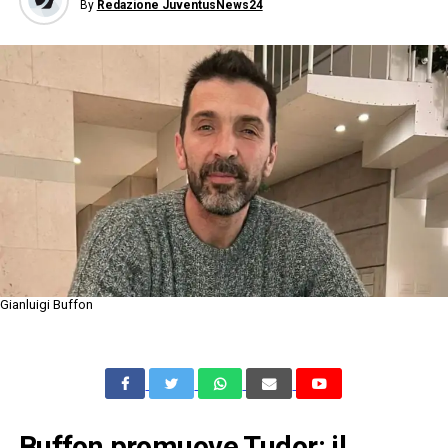
By
Redazione JuventusNews24
Gianluigi Buffon
Buffon promuove Tudor: il