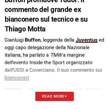
commento del grande ex
bianconero sul tecnico e su
Thiago Motta
Gianluigi
Buffon
, leggenda della
Juventus
ed
oggi capo delegazione della Nazionale
italiana, ha parlato a
TMW
a margine
dell’evento Inside the Sport organizzato
dall’USSI a Coverciano. Il suo commento sui
bianconeri
.
TUDOR
–
«Da subito è sembrato in sintonia
READ MORE
con l’ambiente, lo conosceva già e si è visto.
Anche con giocatori e media ha creato una