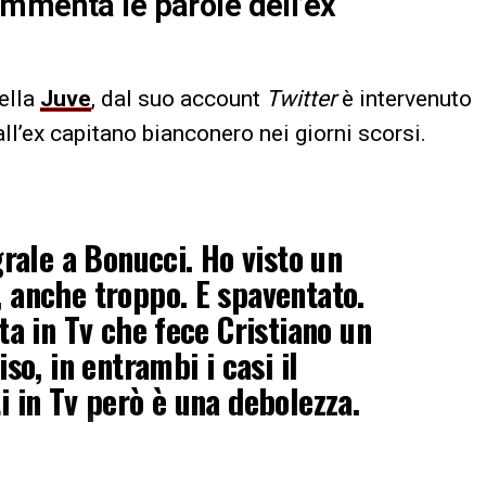
mmenta le parole dell’ex
della
Juve
, dal suo account
Twitter
è intervenuto
all’ex capitano bianconero nei giorni scorsi.
grale a Bonucci. Ho visto un
, anche troppo. E spaventato.
sta in Tv che fece Cristiano un
iso, in entrambi i casi il
i in Tv però è una debolezza.