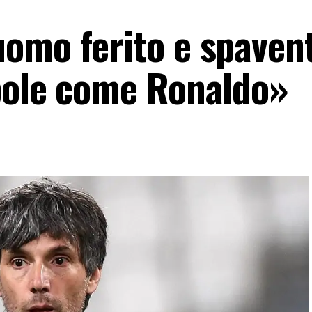
omo ferito e spavent
bole come Ronaldo»