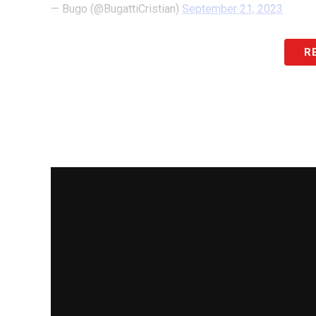
— Bugo (@BugattiCristian)
September 21, 2023
LE PAROLE –
«
Ho visto l’intervista inte
R
orgoglioso, anche troppo. E spaventato. M
Cristiano un paio di anni fa. A mio avviso,
in Tv però è una debolezza. Detto questo
ancora per Ronaldo
».
LA PLAYLIST DELLE NOSTRE TOP NEW