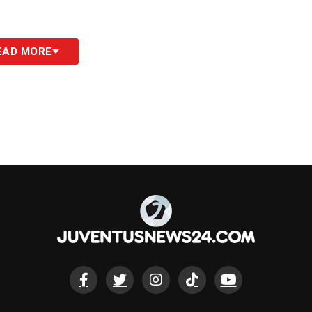
grale a Bonucci. Ho visto un uomo ferito e
EAD MORE
i ha ricordato l’intervista in Tv che fece
 in entrambi i casi il bisogno di mostrarsi forti
, ho grande rispetto per Leo come ce l’ho
S