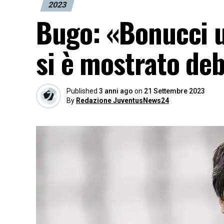
2023
Bugo: «Bonucci u
si è mostrato de
Published
3 anni ago
on
21 Settembre 2023
By
Redazione JuventusNews24