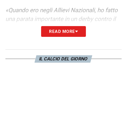
«Quando ero negli Allievi Nazionali, ho fatto
una parata importante in un derby contro il
Torino. La partita è terminata poi 3-3, però
READ MORE
ho compiuto un bel gesto tecnico su un
colpo di testa ravvicinato. Era una partita
molto sentita contro il Torino, per cui quella
IL CALCIO DEL GIORNO
parata mi è rimasta impressa»
.
Parlando degli allenatori, invece, che
hanno accompagnato il tuo cammino alla
Juve, come li descriveresti?
«Grabbi trasmetteva carisma e grinta nello
spogliatoio, mi piaceva molto sotto questo
aspetto. Grosso?
Con lui salivo ogni tanto