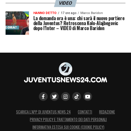
VIDEO
avere il rigorista, va così da un bel po
‘».
HANNO DETTO
17 ore ago
Marco Baridon
La domanda ora è una: chi sarà il nuovo portiere
della Juventus? Retroscena Kolo-Alajbegovic
LA PLAYLIST DELLE NOSTRE TOP NEWS
dopo l’Inter – VIDEO di Marco Baridon
SCARICA L’APP DI JUVENTUS NEWS 24
CONTATTI
REDAZIONE
PRIVACY POLICY E TRATTAMENTO DEI DATI PERSONALI
INFORMATIVA ESTESA SUI COOKIE (COOKIE POLICY)