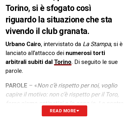
Torino, si è sfogato così
riguardo la situazione che sta
vivendo il club granata.
Urbano Cairo
, intervistato da
La Stampa
, si è
lanciato all’attacco dei
numerosi torti
arbitrali subiti dal
Torino
. Di seguito le sue
parole.
PAROLE
– «
Non c’è rispetto per noi, voglio
capire il motivo: non c’è rispetto per il Toro,
forse siamo antipatici o lo sono io. Le nostre
READ MORE
stagioni, così, si complicano perché è come
se fossimo penalizzati ogni anno di sette o